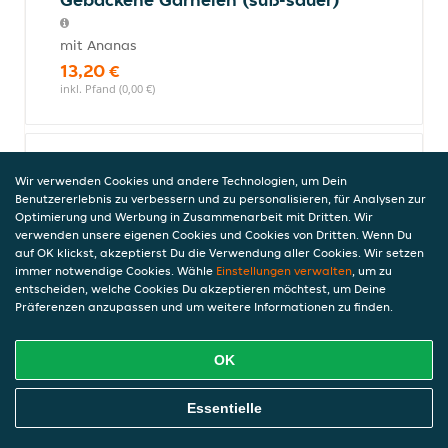
mit Ananas
13,20 €
inkl. Pfand (0,00 €)
Garnelen mit Spargel
Wir verwenden Cookies und andere Technologien, um Dein
mit Spargel und Champignons
Benutzererlebnis zu verbessern und zu personalisieren, für Analysen zur
Optimierung und Werbung in Zusammenarbeit mit Dritten. Wir
13,20 €
verwenden unsere eigenen Cookies und Cookies von Dritten. Wenn Du
inkl. Pfand (0,00 €)
auf OK klickst, akzeptierst Du die Verwendung aller Cookies. Wir setzen
immer notwendige Cookies. Wähle
Einstellungen verwalten
, um zu
entscheiden, welche Cookies Du akzeptieren möchtest, um Deine
Präferenzen anzupassen und um weitere Informationen zu finden.
Garnelen mit Curry (scharf)
mit Curry und Gemüse
OK
13,20 €
inkl. Pfand (0,00 €)
Online Essen Bestellen
Essentielle