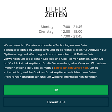
LIEFER
ZEITEN
Montag
17:00 - 21:45
Dienstag
12:00 - 15:00
17:00 - 21:45
Mittwoch
12:00 - 15:00
Wir verwenden Cookies und andere Technologien, um Dein
17:00 - 21:45
Benutzererlebnis zu verbessern und zu personalisieren, für Analysen zur
Donnerstag
Geschlossen
Optimierung und Werbung in Zusammenarbeit mit Dritten. Wir
Freitag
12:00 - 15:00
verwenden unsere eigenen Cookies und Cookies von Dritten. Wenn Du
17:00 - 21:45
auf OK klickst, akzeptierst Du die Verwendung aller Cookies. Wir setzen
Samstag
12:00 - 21:45
immer notwendige Cookies. Wähle
Einstellungen verwalten
, um zu
Sonntag
12:00 - 21:45
entscheiden, welche Cookies Du akzeptieren möchtest, um Deine
Präferenzen anzupassen und um weitere Informationen zu finden.
OK
Essentielle